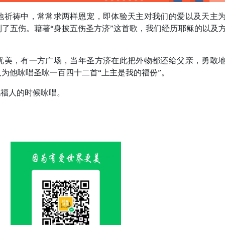
他祈祷中，常常求两样恩宠，即体验天主对我们的爱以及天主
了五伤。藉著“身披五伤圣方济”这首歌，我们经历耶稣的以及
优美，有一方广场，当年圣方济在此把外物都还给父亲，勇敢
为他咏唱圣咏一百四十二首“上主是我的福份”。
祝福人的时候咏唱。