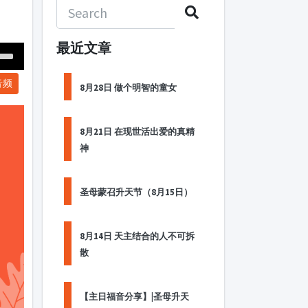
最近文章
Down
音频
ow
8月28日 做个明智的童女
s
8月21日 在现世活出爱的真精
ease
神
rease
me.
圣母蒙召升天节（8月15日）
8月14日 天主结合的人不可拆
散
【主日福音分享】|圣母升天