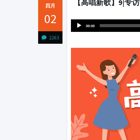
【高唱新歌】9|专访
四月
Audio
02
1231231
Player
00:00
2263