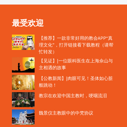
最受欢迎
【推荐】一款非常好用的教会APP“真
理文化”，打开链接看下载教程（请帮
忙转发）
【见证】|一位眼科医生在上海佘山与
主相遇的故事
【公教新闻】|肉眼可见！圣体如心脏
般跳动！
教宗在欢迎中国主教时，哽咽流泪
魏景仪主教眼中的中梵协议