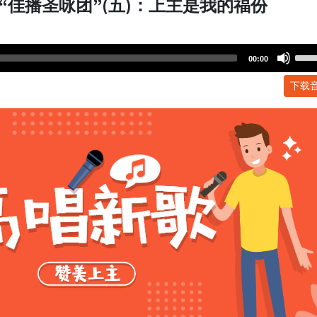
“佳播圣咏团”(五)：上主是我的福份
Use
00:00
Up/
下载
Arr
key
to
incr
or
dec
volu