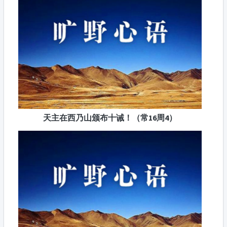
天主在西乃山颁布十诫！（常16周4）