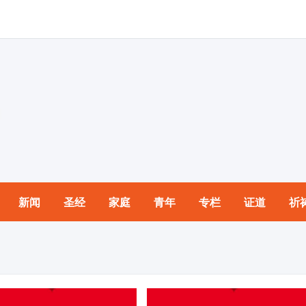
新闻
圣经
家庭
青年
专栏
证道
祈