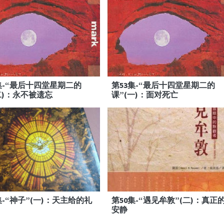
集-“最后十四堂星期二的
第53集-“最后十四堂星期二的
二)：永不被遗忘
课”(一)：面对死亡
集-“神子”(一)：天主给的礼
第50集-“遇见牟敦”(二)：真正
安静