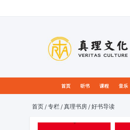
首页
听书
课程
音乐
首页
/
专栏
/
真理书房
/
好书导读