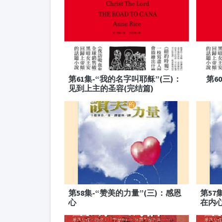
第61集-“我的名字叫耶稣”(三)：
第6
见到上主的圣容(完结篇)
第58集-“赞美的力量”(三)：感恩
第57
心
在内