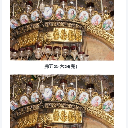
弗五21-六24(完）