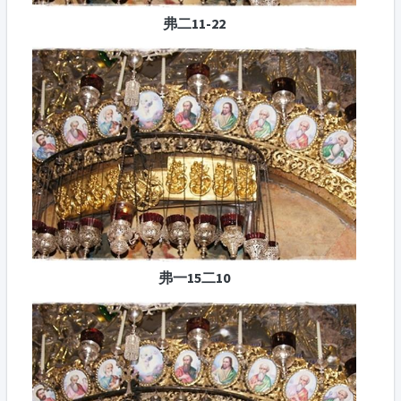
弗二11-22
弗一15二10