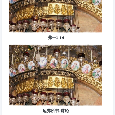
弗一1-14
厄弗所书-讲论