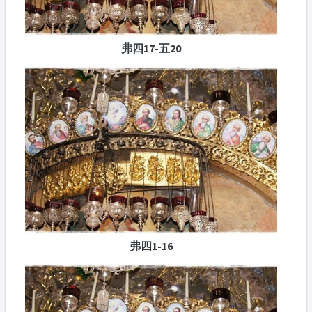
弗四17-五20
弗四1-16