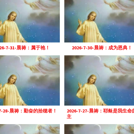
026-7-31-晨祷：属于祂！
2026-7-30-晨祷：成为恩典！
6-7-28-晨祷：勤奋的拾穂者！
2026-7-27-晨祷：耶稣是我生命
主